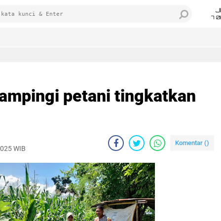
J
7 
mpingi petani tingkatkan
Komentar (
)
 2025 WIB