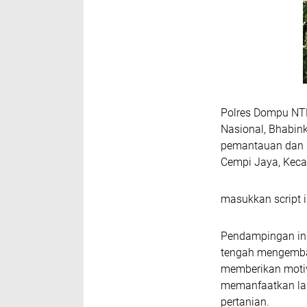
Polres Dompu NT
Nasional, Bhabin
pemantauan dan p
Cempi Jaya, Keca
masukkan script i
Pendampingan ini
tengah mengemban
memberikan motiv
memanfaatkan lah
pertanian.