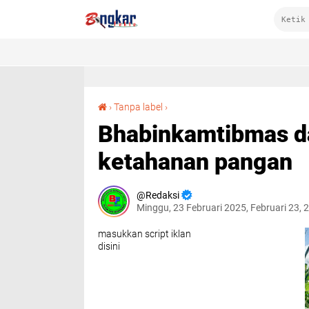
Bhabinkamtibmas dampingi petani tingkatkan ketahanan pangan
›
Tanpa label
›
Bhabinkamtibmas da
ketahanan pangan
Redaksi
Minggu, 23 Februari 2025, Februari 23,
masukkan script iklan
disini