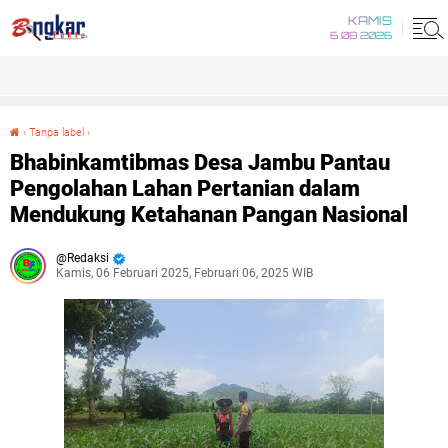
KAMIS
6 08 2026
›
Tanpa label
›
Bhabinkamtibmas Desa Jambu Pantau Pengolahan Lahan Pertanian dalam Mendukung Ketahanan Pangan Nasional
Bhabinkamtibmas Desa Jambu Pantau
Pengolahan Lahan Pertanian dalam
Mendukung Ketahanan Pangan Nasional
Redaksi
Kamis, 06 Februari 2025, Februari 06, 2025 WIB