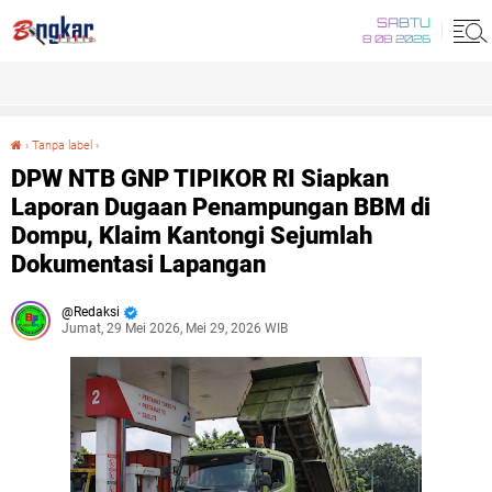
SABTU
8 08 2026
›
Tanpa label
›
DPW NTB GNP TIPIKOR RI Siapkan Laporan Dugaan Penampungan BBM di Dompu, Klaim Kantongi Sejumlah Dokumentasi Lapangan
DPW NTB GNP TIPIKOR RI Siapkan
Laporan Dugaan Penampungan BBM di
Dompu, Klaim Kantongi Sejumlah
Dokumentasi Lapangan
Redaksi
Jumat, 29 Mei 2026, Mei 29, 2026 WIB