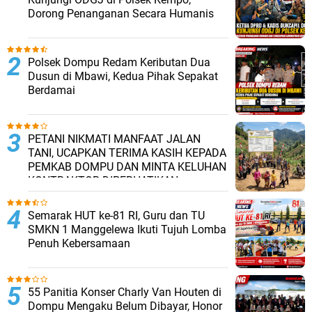
Dorong Penanganan Secara Humanis
Polsek Dompu Redam Keributan Dua
Dusun di Mbawi, Kedua Pihak Sepakat
Berdamai
PETANI NIKMATI MANFAAT JALAN
TANI, UCAPKAN TERIMA KASIH KEPADA
PEMKAB DOMPU DAN MINTA KELUHAN
KONTRAKTOR DIPERHATIKAN.
Semarak HUT ke-81 RI, Guru dan TU
SMKN 1 Manggelewa Ikuti Tujuh Lomba
Penuh Kebersamaan
55 Panitia Konser Charly Van Houten di
Dompu Mengaku Belum Dibayar, Honor