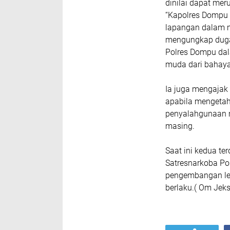
dinilai dapat me
“Kapolres Dompu 
lapangan dalam m
mengungkap dugaa
Polres Dompu da
muda dari bahaya
Ia juga mengajak
apabila mengetah
penyalahgunaan m
masing.
Saat ini kedua te
Satresnarkoba Po
pengembangan leb
berlaku.( Om Jeks