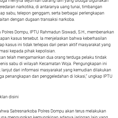
t juga menyita sejumlah barang lain yang diduga digunakan
eredaran narkotika, di antaranya uang tunai, timbangan
hisap sabu, telepon genggam, serta berbagai perlengkapan
kaitan dengan dugaan transaksi narkoba.
 Polres Dompu, IPTU Rahmadun Siswadi, S.H., membenarkan
pan kasus tersebut. Ia menjelaskan bahwa keberhasilan
 kasus ini tidak terlepas dari peran aktif masyarakat yang
masi kepada pihak kepolisian.
an telah mengamankan dua orang terduga pelaku tindak
 jenis sabu di wilayah Kecamatan Woja. Pengungkapan ini
 lanjut dari informasi masyarakat yang kemudian dilakukan
gga penangkapan dan penggeledahan di lokasi,” ungkap IPTU
klan disini
ahwa Satresnarkoba Polres Dompu akan terus melakukan
na mengungkap kemungkinan adanya jaringan lain yang