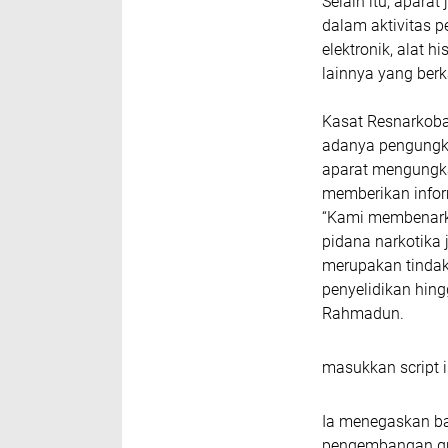
Selain itu, apara
dalam aktivitas p
elektronik, alat 
lainnya yang ber
Kasat Resnarkoba
adanya pengungka
aparat mengungkap
memberikan infor
“Kami membenark
pidana narkotika
merupakan tindak
penyelidikan hin
Rahmadun.
masukkan script i
Ia menegaskan b
pengembangan gu