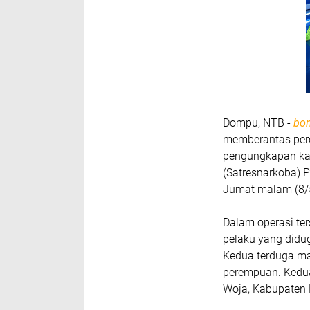
Dompu, NTB -
bo
memberantas pere
pengungkapan kas
(Satresnarkoba) 
Jumat malam (8/
Dalam operasi te
pelaku yang didug
Kedua terduga masi
perempuan. Kedu
Woja, Kabupaten