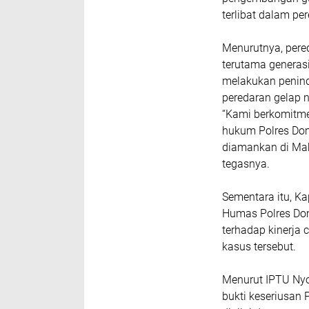
terlibat dalam pe
Menurutnya, pere
terutama generasi
melakukan penin
peredaran gelap n
“Kami berkomitme
hukum Polres Domp
diamankan di Mako
tegasnya.
Sementara itu, Ka
Humas Polres Dom
terhadap kinerja
kasus tersebut.
Menurut IPTU Nyo
bukti keseriusan