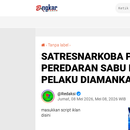
SATRESNARKOBA POLRES DOMPU UNGKAP PEREDARAN SABU DI WOJA, DUA TERDUGA PELAKU DIAMANKAN
›
Tanpa label
›
SATRESNARKOBA 
PEREDARAN SABU 
PELAKU DIAMANK
Redaksi
Jumat, 08 Mei 2026, Mei 08, 2026 WIB
masukkan script iklan
disini