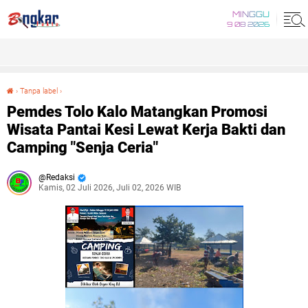
MINGGU
9 08 2026
›
Tanpa label
›
Pemdes Tolo Kalo Matangkan Promosi Wisata Pantai Kesi Lewat Kerja Bakti dan Camping "Senja Ceria"
Pemdes Tolo Kalo Matangkan Promosi
Wisata Pantai Kesi Lewat Kerja Bakti dan
Camping "Senja Ceria"
Redaksi
Kamis, 02 Juli 2026, Juli 02, 2026 WIB