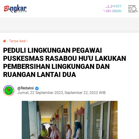
JUM'AT
7 08 2026
›
Tanpa label
›
PEDULI LINGKUNGAN PEGAWAI PUSKESMAS RASABOU HU'U LAKUKAN PEMBERSIHAN LINGKUNGAN DAN RUANGAN LANTAI DUA
PEDULI LINGKUNGAN PEGAWAI
PUSKESMAS RASABOU HU'U LAKUKAN
PEMBERSIHAN LINGKUNGAN DAN
RUANGAN LANTAI DUA
Redaksi
Jumat, 22 September 2023, September 22, 2023 WIB