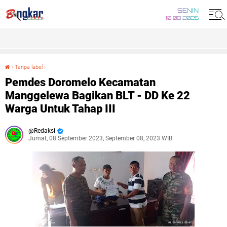
SENIN
10 08 2026
›
Tanpa label
›
Pemdes Doromelo Kecamatan Manggelewa Bagikan BLT - DD Ke 22 Warga Untuk Tahap III
Pemdes Doromelo Kecamatan
Manggelewa Bagikan BLT - DD Ke 22
Warga Untuk Tahap III
Redaksi
Jumat, 08 September 2023, September 08, 2023 WIB