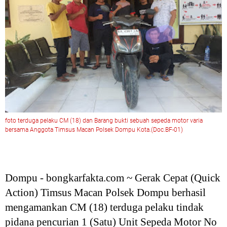
foto terduga pelaku CM (18) dan Barang bukti sebuah sepeda motor varia
bersama Anggota Timsus Macan Polsek Dompu Kota.(Doc.BF-01)
Dompu - bongkarfakta.com ~ Gerak Cepat (Quick
Action) Timsus Macan Polsek Dompu berhasil
mengamankan CM (18) terduga pelaku tindak
pidana pencurian 1 (Satu) Unit Sepeda Motor No