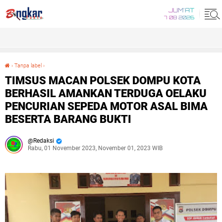
JUM'AT
7 08 2026
›
Tanpa label
›
TIMSUS MACAN POLSEK DOMPU KOTA BERHASIL AMANKAN TERDUGA OELAKU PENCURIAN SEPEDA MOTOR ASAL BIMA BESERTA BARANG BUKTI
TIMSUS MACAN POLSEK DOMPU KOTA
BERHASIL AMANKAN TERDUGA OELAKU
PENCURIAN SEPEDA MOTOR ASAL BIMA
BESERTA BARANG BUKTI
Redaksi
Rabu, 01 November 2023, November 01, 2023 WIB