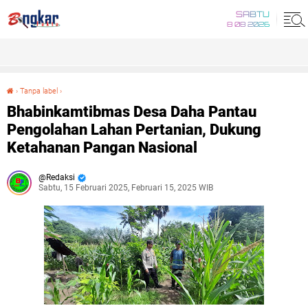
SABTU
8 08 2026
›
Tanpa label
›
Bhabinkamtibmas Desa Daha Pantau Pengolahan Lahan Pertanian, Dukung Ketahanan Pangan Nasional
Bhabinkamtibmas Desa Daha Pantau
Pengolahan Lahan Pertanian, Dukung
Ketahanan Pangan Nasional
Redaksi
Sabtu, 15 Februari 2025, Februari 15, 2025 WIB