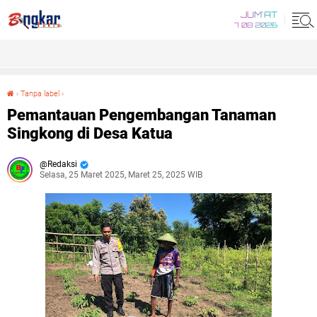
JUM'AT
7 08 2026
›
Tanpa label
›
Pemantauan Pengembangan Tanaman Singkong di Desa Katua
Pemantauan Pengembangan Tanaman
Singkong di Desa Katua
Redaksi
Selasa, 25 Maret 2025, Maret 25, 2025 WIB