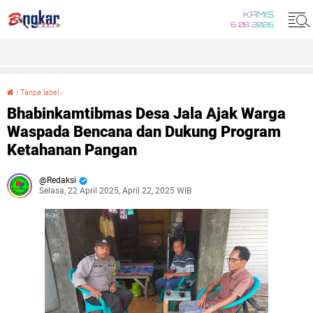
KAMIS
6 08 2026
›
Tanpa label
›
Bhabinkamtibmas Desa Jala Ajak Warga Waspada Bencana dan Dukung Program Ketahanan Pangan
Bhabinkamtibmas Desa Jala Ajak Warga
Waspada Bencana dan Dukung Program
Ketahanan Pangan
Redaksi
Selasa, 22 April 2025, April 22, 2025 WIB