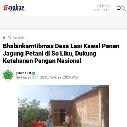
SABTU
8 08 2026
›
Tanpa label
›
Bhabinkamtibmas Desa Lasi Kawal Panen Jagung Petani di So Liku, Dukung Ketahanan Pangan Nasional
Bhabinkamtibmas Desa Lasi Kawal Panen
Jagung Petani di So Liku, Dukung
Ketahanan Pangan Nasional
Redaksi
Selasa, 29 April 2025, April 29, 2025 WIB