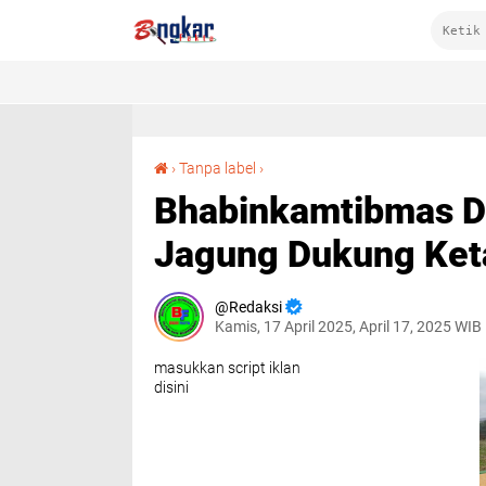
Bhabinkamtibmas Desa Saneo Pantau Panen Jagung Dukung Ketahanan Pangan Nasional
›
Tanpa label
›
Bhabinkamtibmas D
Jagung Dukung Ket
Redaksi
Kamis, 17 April 2025, April 17, 2025 WIB
masukkan script iklan
disini