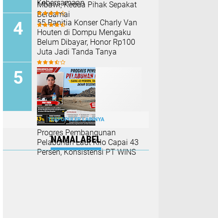
Kebersamaan
Mbawi, Kedua Pihak Sepakat
Berdamai
55 Panitia Konser Charly Van
Houten di Dompu Mengaku
Belum Dibayar, Honor Rp100
Juta Jadi Tanda Tanya
TERPOPULER LAINNYA
Progres Pembangunan
NAMALABEL
Pelabuhan Laut Kilo Capai 43
Persen, Konsistensi PT WINS
Jadi Sorotan