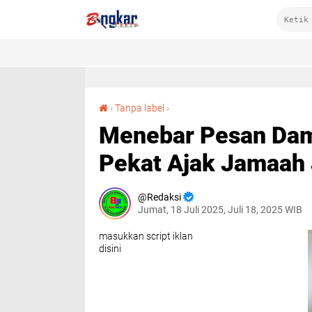
Menebar Pesan Damai di Hari Jum’at, Kapolsek Pekat Ajak Jamaah Jaga Kamtibmas
›
Tanpa label
›
Menebar Pesan Dama
Pekat Ajak Jamaah
Redaksi
Jumat, 18 Juli 2025, Juli 18, 2025 WIB
masukkan script iklan
disini