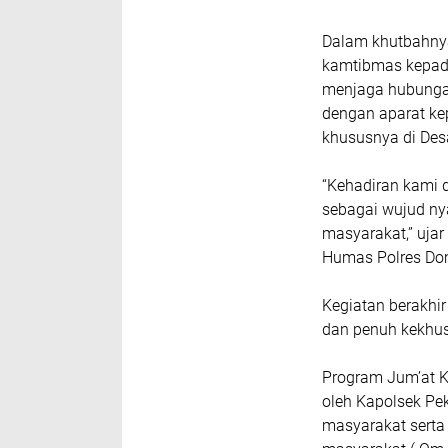
Dalam khutbahny
kamtibmas kepada
menjaga hubungan
dengan aparat kep
khususnya di De
“Kehadiran kami d
sebagai wujud ny
masyarakat,” uja
Humas Polres Do
Kegiatan berakhir
dan penuh kekhu
Program Jum’at Ke
oleh Kapolsek Pek
masyarakat serta