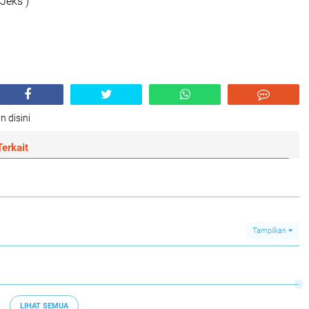
Jeks )
n disini
erkait
Tampilkan
LIHAT SEMUA