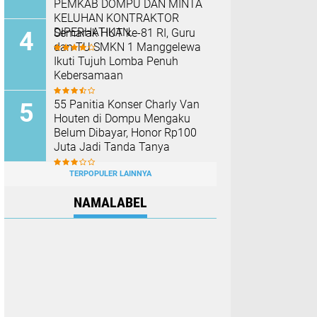
PEMKAB DOMPU DAN MINTA
KELUHAN KONTRAKTOR
DIPERHATIKAN.
Semarak HUT ke-81 RI, Guru
dan TU SMKN 1 Manggelewa
Ikuti Tujuh Lomba Penuh
Kebersamaan
55 Panitia Konser Charly Van
Houten di Dompu Mengaku
Belum Dibayar, Honor Rp100
Juta Jadi Tanda Tanya
TERPOPULER LAINNYA
NAMALABEL