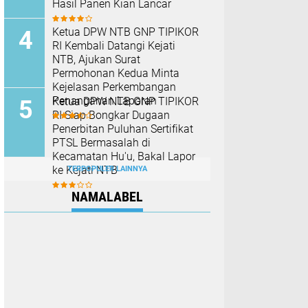
Hasil Panen Kian Lancar
Ketua DPW NTB GNP TIPIKOR
RI Kembali Datangi Kejati
NTB, Ajukan Surat
Permohonan Kedua Minta
Kejelasan Perkembangan
Penanganan Laporan
Ketua DPW NTB GNP TIPIKOR
RI Siap Bongkar Dugaan
Penerbitan Puluhan Sertifikat
PTSL Bermasalah di
Kecamatan Hu'u, Bakal Lapor
ke Kejati NTB
TERPOPULER LAINNYA
NAMALABEL