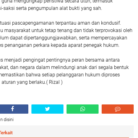
guna mengungkap peristiwa secara utuh, termasuk
-saksi serta pengumpulan alat bukti yang sah.
 situasi pascapengamanan terpantau aman dan kondusif.
 masyarakat untuk tetap tenang dan tidak terprovokasi oleh
elum dapat dipertanggungjawabkan, serta mempercayakan
es penanganan perkara kepada aparat penegak hukum.
gus menjadi pengingat pentingnya peran bersama antara
akat, dan negara dalam melindungi anak dari segala bentuk
 memastikan bahwa setiap pelanggaran hukum diproses
 aturan yang berlaku.( Rizal )
n disini
erkait