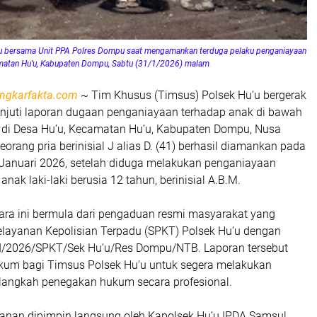
u bersama Unit PPA Polres Dompu saat mengamankan terduga pelaku penganiayaan
amatan Hu’u, Kabupaten Dompu, Sabtu (31/1/2026) malam
.
ngkarfakta.com
~ Tim Khusus (Timsus) Polsek Hu’u bergerak
njuti laporan dugaan penganiayaan terhadap anak di bawah
i di Desa Hu’u, Kecamatan Hu’u, Kabupaten Dompu, Nusa
eorang pria berinisial J alias D. (41) berhasil diamankan pada
Januari 2026, setelah diduga melakukan penganiayaan
nak laki-laki berusia 12 tahun, berinisial A.B.M.
ra ini bermula dari pengaduan resmi masyarakat yang
Pelayanan Kepolisian Terpadu (SPKT) Polsek Hu’u dengan
I/2026/SPKT/Sek Hu’u/Res Dompu/NTB. Laporan tersebut
kum bagi Timsus Polsek Hu’u untuk segera melakukan
 langkah penegakan hukum secara profesional.
nan dipimpin langsung oleh Kapolsek Hu’u IPDA Samsul