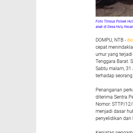
Foto
Timsus Polsek Hu’
anak di Desa Hu’u, Kec
DOMPU, NTB -
bo
cepat menindakla
umur yang terjad
Tenggara Barat. S
Sabtu malam, 31 
terhadap seorang a
Penanganan perka
diterima Sentra 
Nomor: STTP/12/
menjadi dasar hu
penyelidikan dan
Kegiatan pengama