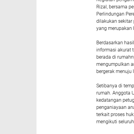
Rizal, bersama pe
Perlindungan Pe
dilakukan sekitar
yang merupakan lo
Berdasarkan hasi
informasi akurat 
berada di rumahny
mengumpulkan an
bergerak menuju l
Setibanya di temp
rumah. Anggota 
kedatangan petug
penganiayaan ana
terkait proses hu
mengikuti seluru