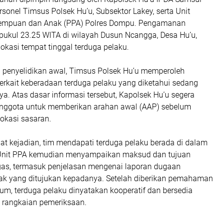
rsonel Timsus Polsek Hu’u, Subsektor Lakey, serta Unit
rempuan dan Anak (PPA) Polres Dompu. Pengamanan
 pukul 23.25 WITA di wilayah Dusun Ncangga, Desa Hu’u,
kasi tempat tinggal terduga pelaku.
l penyelidikan awal, Timsus Polsek Hu’u memperoleh
terkait keberadaan terduga pelaku yang diketahui sedang
a. Atas dasar informasi tersebut, Kapolsek Hu’u segera
ggota untuk memberikan arahan awal (AAP) sebelum
okasi sasaran.
at kejadian, tim mendapati terduga pelaku berada di dalam
Unit PPA kemudian menyampaikan maksud dan tujuan
as, termasuk penjelasan mengenai laporan dugaan
k yang ditujukan kepadanya. Setelah diberikan pemahaman
kum, terduga pelaku dinyatakan kooperatif dan bersedia
h rangkaian pemeriksaan.