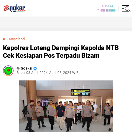
JUM'AT
7 08 2026
›
Tanpa label
›
Kapolres Loteng Dampingi Kapolda NTB Cek Kesiapan Pos Terpadu Bizam
Kapolres Loteng Dampingi Kapolda NTB
Cek Kesiapan Pos Terpadu Bizam
Redaksi
Rabu, 03 April 2024, April 03, 2024 WIB