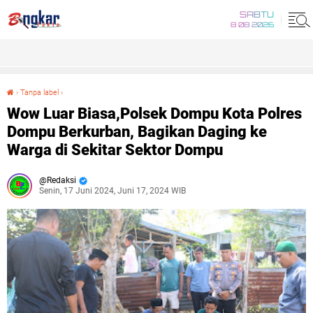
SABTU
8 08 2026
›
Tanpa label
›
Wow Luar Biasa,Polsek Dompu Kota Polres Dompu Berkurban, Bagikan Daging ke Warga di Sekitar Sektor Dompu
Wow Luar Biasa,Polsek Dompu Kota Polres
Dompu Berkurban, Bagikan Daging ke
Warga di Sekitar Sektor Dompu
Redaksi
Senin, 17 Juni 2024, Juni 17, 2024 WIB