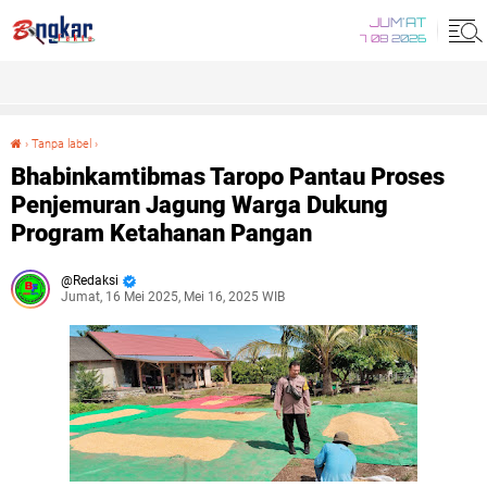
JUM'AT
7 08 2026
›
Tanpa label
›
Bhabinkamtibmas Taropo Pantau Proses Penjemuran Jagung Warga Dukung Program Ketahanan Pangan
Bhabinkamtibmas Taropo Pantau Proses
Penjemuran Jagung Warga Dukung
Program Ketahanan Pangan
Redaksi
Jumat, 16 Mei 2025, Mei 16, 2025 WIB