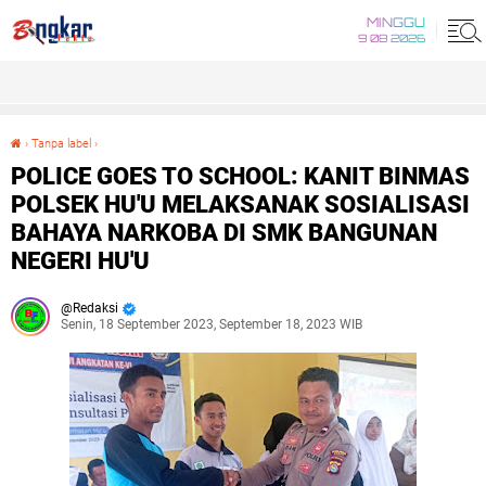
MINGGU
9 08 2026
›
Tanpa label
›
POLICE GOES TO SCHOOL: KANIT BINMAS POLSEK HU'U MELAKSANAK SOSIALISASI BAHAYA NARKOBA DI SMK BANGUNAN NEGERI HU'U
POLICE GOES TO SCHOOL: KANIT BINMAS
POLSEK HU'U MELAKSANAK SOSIALISASI
BAHAYA NARKOBA DI SMK BANGUNAN
NEGERI HU'U
Redaksi
Senin, 18 September 2023, September 18, 2023 WIB