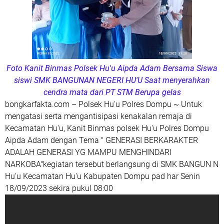
Foto Kanit Binmas Polsek Hu'u Aipda Adam Bersama Siswa
siswi SMK BANGUNAN NEGERI HU'U Saat menyerahkan
cendra mata dari PT STM Berupa gelas
bongkarfakta.com – Polsek Hu'u Polres Dompu ~ Untuk
mengatasi serta mengantisipasi kenakalan remaja di
Kecamatan Hu'u, Kanit Binmas polsek Hu'u Polres Dompu
Aipda Adam dengan Tema " GENERASI BERKARAKTER
ADALAH GENERASI YG MAMPU MENGHINDARI
NARKOBA"kegiatan tersebut berlangsung di SMK BANGUN N
Hu'u Kecamatan Hu'u Kabupaten Dompu pad har Senin
18/09/2023 sekira pukul 08:00