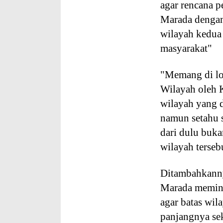
agar rencana 
Marada dengan
wilayah kedua 
masyarakat"
"Memang di lo
Wilayah oleh K
wilayah yang 
namun setahu 
dari dulu buka
wilayah terseb
Ditambahkanny
Marada memint
agar batas wil
panjangnya sek