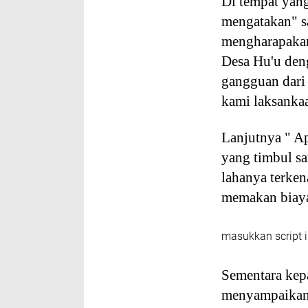
Di tempat yan
mengatakan" s
mengharapakan
Desa Hu'u den
gangguan dari
kami laksankaa
Lanjutnya " Ap
yang timbul sa
lahanya terken
memakan biaya
masukkan script i
Sementara kep
menyampaikan 