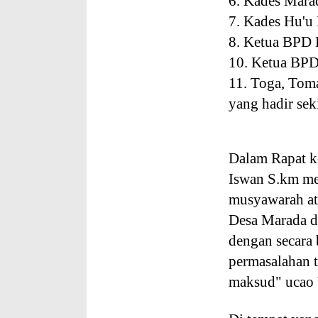
6. Kades Ma
7. Kades Hu'
8. Ketua BP
10. Ketua BP
11. Toga, Tom
yang hadir sek
Dalam Rapat k
Iswan S.km me
musyawarah ata
Desa Marada de
dengan secara 
permasalahan t
maksud" ucao