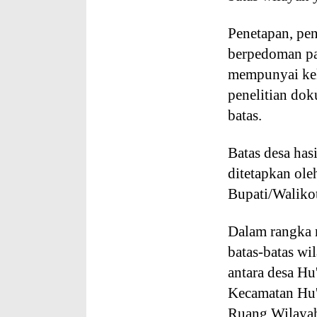
Penetapan, pe
berpedoman pa
mempunyai ke
penelitian dok
batas.
Batas desa has
ditetapkan ole
Bupati/Walikot
Dalam rangka 
batas-batas wi
antara desa H
Kecamatan Hu'
Ruang Wilayah