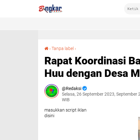
Rapat Koordinasi Batas Wilayah Antara Desa Huu dengan Desa Marada Kecamatan Hu'u
›
Tanpa label
›
Rapat Koordinasi B
Huu dengan Desa M
Redaksi
Selasa, 26 September 2023, September 
WIB
masukkan script iklan
disini