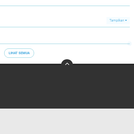
Tampilkan
LIHAT SEMUA
Home
Redaksi
Privacy Policy
Pedoman Media Siber
Copyright ©
2026 Bongkar Fakta