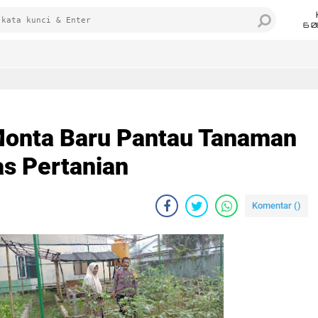
6 0
onta Baru Pantau Tanaman
as Pertanian
Komentar (
)