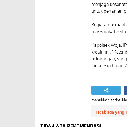
menjaga kesehata
untuk pertanian pr
Kegiatan pemanta
masyarakat serta
Kapolsek Woja, I
kreatif ini. “Ket
pekarangan, san
Indonesia Emas 2
masukkan script ikla
Tidak ada yang T
TIDAK ADA REKOMENDASI