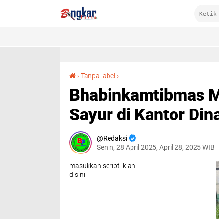
Bhabinkamtibmas Monta Baru Pantau Tanaman Sayur di Kantor Dinas Pertanian
›
Tanpa label
›
Bhabinkamtibmas M
Sayur di Kantor Din
Redaksi
Senin, 28 April 2025, April 28, 2025 WIB
masukkan script iklan
disini