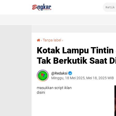
Kotak Lampu Tintin Jadi ‘Topeng’ Sabu, Pelaku Tak Berkutik Saat Digerebek di Cempi Jaya
›
Tanpa label
›
Kotak Lampu Tintin 
Tak Berkutik Saat 
Redaksi
Minggu, 18 Mei 2025, Mei 18, 2025 WIB
masukkan script iklan
disini