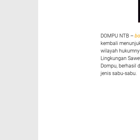
DOMPU NTB –
bo
kembali menunju
wilayah hukumnya. 
Lingkungan Sawet
Dompu, berhasil 
jenis sabu-sabu.