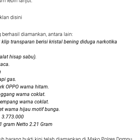
m lebih lanjut.
klan disini
 berhasil diamankan, antara lain:
 klip transparan berisi kristal bening diduga narkotika
alat hisap sabu).
kaca.
u
api gas.
rk OPPO warna hitam.
nggang warna coklat.
lempang warna coklat.
et warna hijau motif bunga.
 3.773.000
61 gram Netto 2.21 Gram
ruh barang bukti kini telah diamankan di Mako Polres Dompu