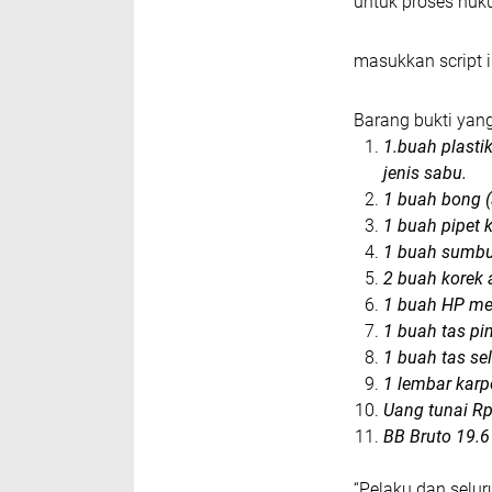
untuk proses huku
masukkan script i
Barang bukti yang
1.buah plastik
jenis sabu.
1 buah bong (
1 buah pipet 
1 buah sumb
2 buah korek 
1 buah HP me
1 buah tas pi
1 buah tas se
1 lembar karp
Uang tunai Rp
BB Bruto 19.
“Pelaku dan selu