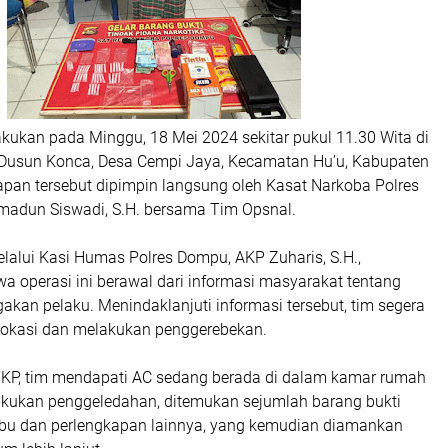
kukan pada Minggu, 18 Mei 2024 sekitar pukul 11.30 Wita di
Dusun Konca, Desa Cempi Jaya, Kecamatan Hu’u, Kabupaten
an tersebut dipimpin langsung oleh Kasat Narkoba Polres
adun Siswadi, S.H. bersama Tim Opsnal.
lalui Kasi Humas Polres Dompu, AKP Zuharis, S.H.,
a operasi ini berawal dari informasi masyarakat tentang
gakan pelaku. Menindaklanjuti informasi tersebut, tim segera
lokasi dan melakukan penggerebekan.
KP, tim mendapati AC sedang berada di dalam kamar rumah
ilakukan penggeledahan, ditemukan sejumlah barang bukti
sabu dan perlengkapan lainnya, yang kemudian diamankan