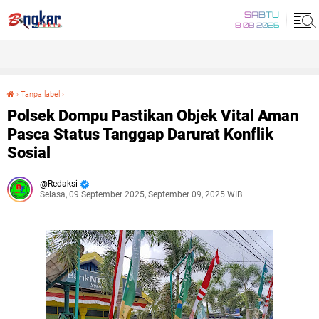
SABTU
8 08 2026
›
Tanpa label
›
Polsek Dompu Pastikan Objek Vital Aman Pasca Status Tanggap Darurat Konflik Sosial
Polsek Dompu Pastikan Objek Vital Aman
Pasca Status Tanggap Darurat Konflik
Sosial
Redaksi
Selasa, 09 September 2025, September 09, 2025 WIB