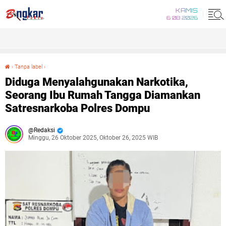
KAMIS
6 08 2026
›
Tanpa label
›
Diduga Menyalahgunakan Narkotika, Seorang Ibu Rumah Tangga Diamankan Satresnarkoba Polres Dompu
Diduga Menyalahgunakan Narkotika,
Seorang Ibu Rumah Tangga Diamankan
Satresnarkoba Polres Dompu
Redaksi
Minggu, 26 Oktober 2025, Oktober 26, 2025 WIB