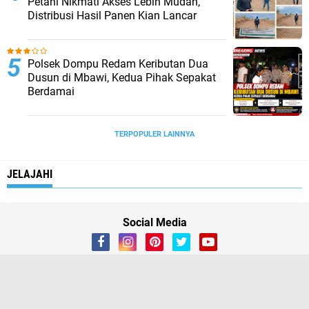
Petani Nikmati Akses Lebih Mudah,
Distribusi Hasil Panen Kian Lancar
Polsek Dompu Redam Keributan Dua
Dusun di Mbawi, Kedua Pihak Sepakat
Berdamai
TERPOPULER LAINNYA
JELAJAHI
Social Media
Home
Redaksi
Privacy Policy
Pedoman Media Siber
Copyright ©
2026 Bongkar Fakta