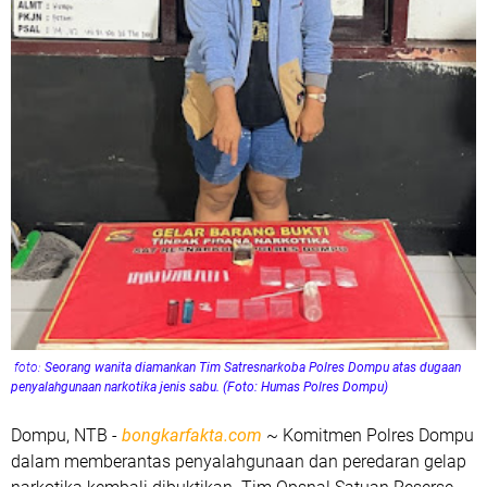
foto:
Seorang wanita diamankan Tim Satresnarkoba Polres Dompu atas dugaan
penyalahgunaan narkotika jenis sabu. (Foto: Humas Polres Dompu)
Dompu, NTB -
bongkarfakta.com
~ Komitmen Polres Dompu
dalam memberantas penyalahgunaan dan peredaran gelap