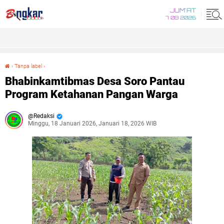
JUM'AT
7 08 2026
›
Tanpa label
›
Bhabinkamtibmas Desa Soro Pantau Program Ketahanan Pangan Warga
Bhabinkamtibmas Desa Soro Pantau
Program Ketahanan Pangan Warga
Redaksi
Minggu, 18 Januari 2026, Januari 18, 2026 WIB