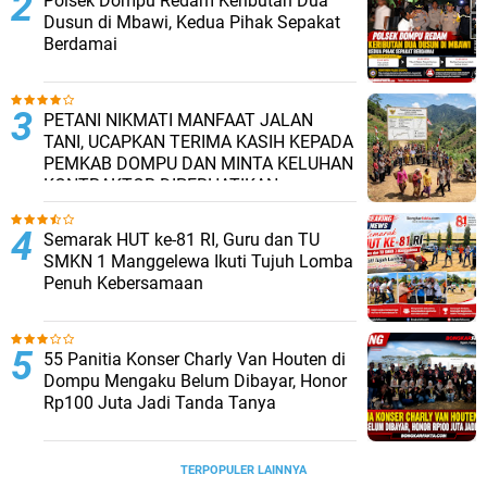
Polsek Dompu Redam Keributan Dua
Dusun di Mbawi, Kedua Pihak Sepakat
Berdamai
PETANI NIKMATI MANFAAT JALAN
TANI, UCAPKAN TERIMA KASIH KEPADA
PEMKAB DOMPU DAN MINTA KELUHAN
KONTRAKTOR DIPERHATIKAN.
Semarak HUT ke-81 RI, Guru dan TU
SMKN 1 Manggelewa Ikuti Tujuh Lomba
Penuh Kebersamaan
55 Panitia Konser Charly Van Houten di
Dompu Mengaku Belum Dibayar, Honor
Rp100 Juta Jadi Tanda Tanya
TERPOPULER LAINNYA