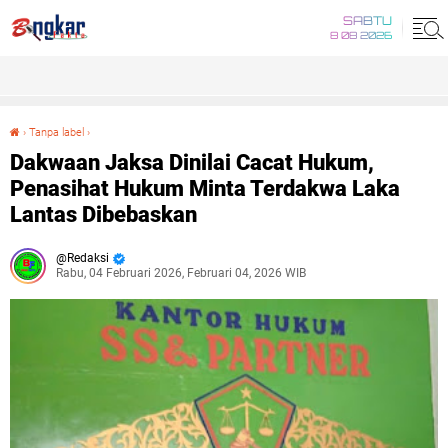
SABTU
8 08 2026
›
Tanpa label
›
Dakwaan Jaksa Dinilai Cacat Hukum, Penasihat Hukum Minta Terdakwa Laka Lantas Dibebaskan
Dakwaan Jaksa Dinilai Cacat Hukum,
Penasihat Hukum Minta Terdakwa Laka
Lantas Dibebaskan
Redaksi
Rabu, 04 Februari 2026, Februari 04, 2026 WIB