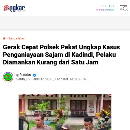
SABTU
8 08 2026
›
Tanpa label
›
Gerak Cepat Polsek Pekat Ungkap Kasus Penganiayaan Sajam di Kadindi, Pelaku Diamankan Kurang dari Satu Jam
Gerak Cepat Polsek Pekat Ungkap Kasus
Penganiayaan Sajam di Kadindi, Pelaku
Diamankan Kurang dari Satu Jam
Redaksi
Senin, 09 Februari 2026, Februari 09, 2026 WIB