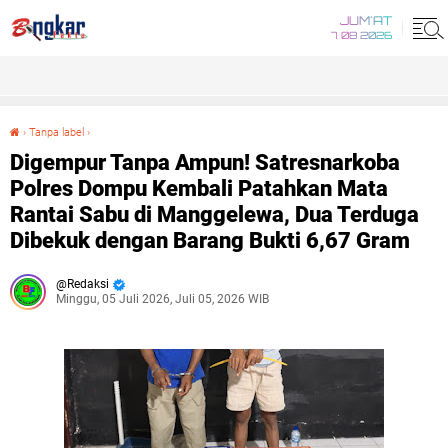
JUM'AT
7 08 2026
›
Tanpa label
›
Digempur Tanpa Ampun! Satresnarkoba Polres Dompu Kembali Patahkan Mata Rantai Sabu di Manggelewa, Dua Terduga Dibekuk dengan Barang Bukti 6,67 Gram
Digempur Tanpa Ampun! Satresnarkoba
Polres Dompu Kembali Patahkan Mata
Rantai Sabu di Manggelewa, Dua Terduga
Dibekuk dengan Barang Bukti 6,67 Gram
Redaksi
Minggu, 05 Juli 2026, Juli 05, 2026 WIB