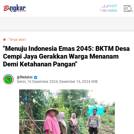
JUM'AT
7 08 2026
›
Tanpa label
›
"Menuju Indonesia Emas 2045: BKTM Desa Cempi Jaya Gerakkan Warga Menanam Demi Ketahanan Pangan"
"Menuju Indonesia Emas 2045: BKTM Desa
Cempi Jaya Gerakkan Warga Menanam
Demi Ketahanan Pangan"
Redaksi
Senin, 16 Desember 2024, Desember 16, 2024 WIB