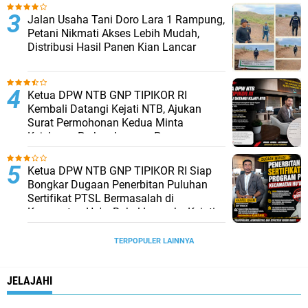
Jalan Usaha Tani Doro Lara 1 Rampung,
Petani Nikmati Akses Lebih Mudah,
Distribusi Hasil Panen Kian Lancar
Ketua DPW NTB GNP TIPIKOR RI
Kembali Datangi Kejati NTB, Ajukan
Surat Permohonan Kedua Minta
Kejelasan Perkembangan Penanganan
Laporan
Ketua DPW NTB GNP TIPIKOR RI Siap
Bongkar Dugaan Penerbitan Puluhan
Sertifikat PTSL Bermasalah di
Kecamatan Hu'u, Bakal Lapor ke Kejati
NTB
TERPOPULER LAINNYA
JELAJAHI