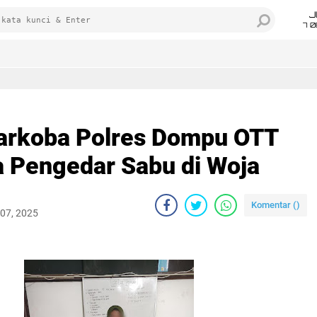
J
7 
narkoba Polres Dompu OTT
 Pengedar Sabu di Woja
Komentar (
)
07, 2025