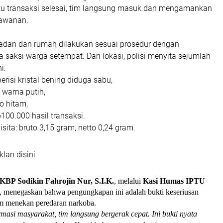
itu transaksi selesai, tim langsung masuk dan mengamankan
lawanan.
dan dan rumah dilakukan sesuai prosedur dengan
saksi warga setempat. Dari lokasi, polisi menyita sejumlah
i:
 berisi kristal bening diduga sabu,
 warna putih,
o hitam,
100.000 hasil transaksi.
sita: bruto 3,15 gram, netto 0,24 gram.
klan disini
KBP Sodikin Fahrojin Nur, S.I.K.
, melalui
Kasi Humas IPTU
, menegaskan bahwa pengungkapan ini adalah bukti keseriusan
m menekan peredaran narkoba.
masi masyarakat, tim langsung bergerak cepat. Ini bukti nyata