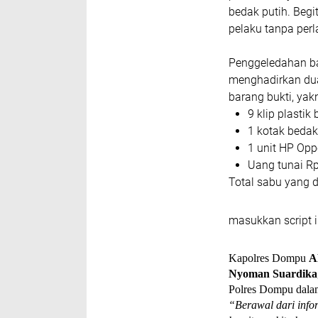
bedak putih. Beg
pelaku tanpa per
Penggeledahan ba
menghadirkan dua 
barang bukti, yakn
9 klip plastik
1 kotak bedak
1 unit HP Opp
Uang tunai Rp
Total sabu yang di
masukkan script i
Kapolres Dompu
A
Nyoman Suardika
Polres Dompu dala
“Berawal dari infor