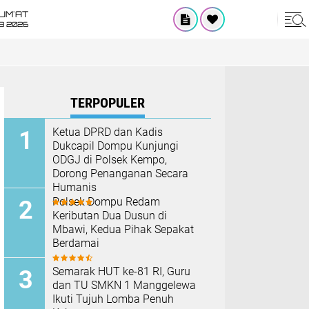
UM'AT
08 2026
TERPOPULER
Ketua DPRD dan Kadis
Dukcapil Dompu Kunjungi
ODGJ di Polsek Kempo,
Dorong Penanganan Secara
Humanis
Polsek Dompu Redam
Keributan Dua Dusun di
Mbawi, Kedua Pihak Sepakat
Berdamai
Semarak HUT ke-81 RI, Guru
dan TU SMKN 1 Manggelewa
Ikuti Tujuh Lomba Penuh