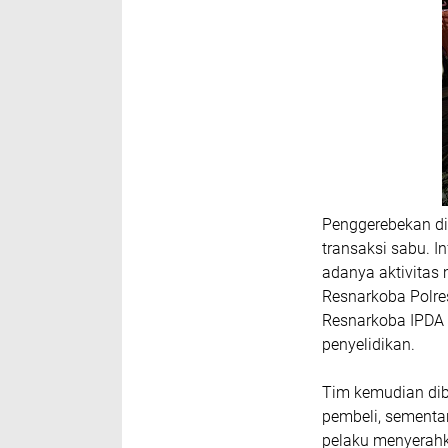
Penggerebekan di
transaksi sabu. I
adanya aktivitas 
Resnarkoba Polr
Resnarkoba IPDA
penyelidikan.
Tim kemudian dib
pembeli, sement
pelaku menyerahk