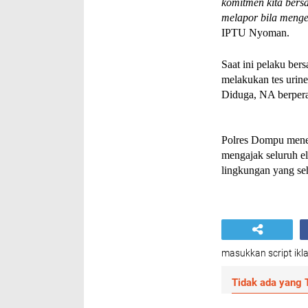
komitmen kita ber
melapor bila menge
IPTU Nyoman.
Saat ini pelaku ber
melakukan tes urine,
Diduga, NA berpera
Polres Dompu meneg
mengajak seluruh e
lingkungan yang se
masukkan script ikla
Tidak ada yang T