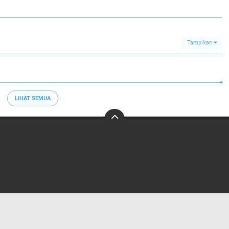
Tampilkan
LIHAT SEMUA
Home
Redaksi
Privacy Policy
Pedoman Media Siber