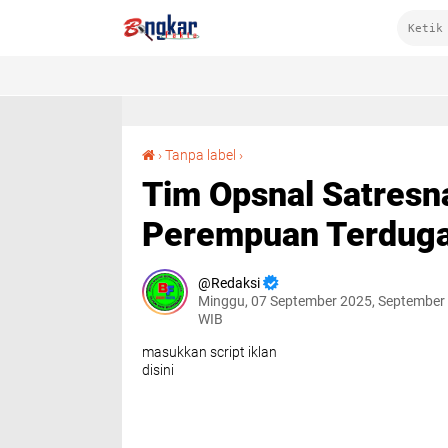
Tim Opsnal Satresnarkoba Polres Dompu OTT Perempuan Terduga Pengedar Sabu di Woja
›
Tanpa label
›
Tim Opsnal Satres
Perempuan Terduga
Redaksi
Minggu, 07 September 2025, September 
WIB
masukkan script iklan
disini