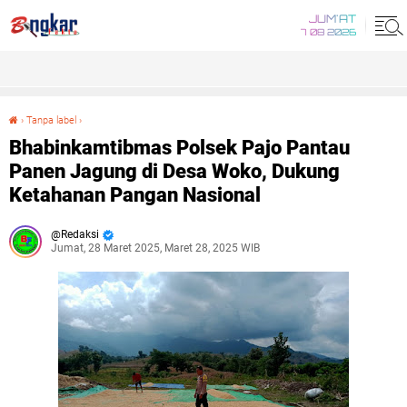
JUM'AT
7 08 2026
›
Tanpa label
›
Bhabinkamtibmas Polsek Pajo Pantau Panen Jagung di Desa Woko, Dukung Ketahanan Pangan Nasional
Bhabinkamtibmas Polsek Pajo Pantau
Panen Jagung di Desa Woko, Dukung
Ketahanan Pangan Nasional
Redaksi
Jumat, 28 Maret 2025, Maret 28, 2025 WIB