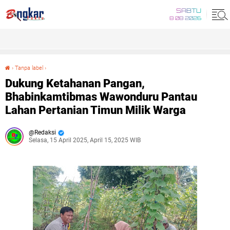
SABTU
8 08 2026
›
Tanpa label
›
Dukung Ketahanan Pangan, Bhabinkamtibmas Wawonduru Pantau Lahan Pertanian Timun Milik Warga
Dukung Ketahanan Pangan,
Bhabinkamtibmas Wawonduru Pantau
Lahan Pertanian Timun Milik Warga
Redaksi
Selasa, 15 April 2025, April 15, 2025 WIB