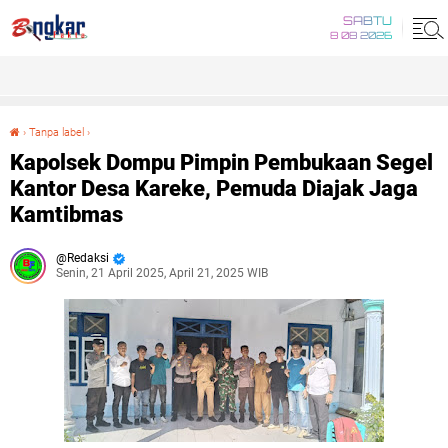
SABTU
8 08 2026
›
Tanpa label
›
Kapolsek Dompu Pimpin Pembukaan Segel Kantor Desa Kareke, Pemuda Diajak Jaga Kamtibmas
Kapolsek Dompu Pimpin Pembukaan Segel
Kantor Desa Kareke, Pemuda Diajak Jaga
Kamtibmas
Redaksi
Senin, 21 April 2025, April 21, 2025 WIB