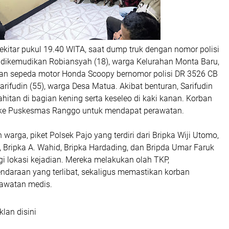
 sekitar pukul 19.40 WITA, saat dump truk dengan nomor polisi
dikemudikan Robiansyah (18), warga Kelurahan Monta Baru,
an sepeda motor Honda Scoopy bernomor polisi DR 3526 CB
arifudin (55), warga Desa Matua. Akibat benturan, Sarifudin
hitan di bagian kening serta keseleo di kaki kanan. Korban
 ke Puskesmas Ranggo untuk mendapat perawatan.
warga, piket Polsek Pajo yang terdiri dari Bripka Wiji Utomo,
 Bripka A. Wahid, Bripka Hardading, dan Bripda Umar Faruk
i lokasi kejadian. Mereka melakukan olah TKP,
araan yang terlibat, sekaligus memastikan korban
awatan medis.
klan disini