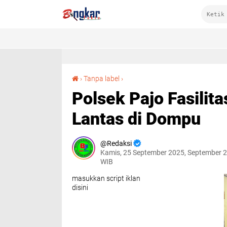
Polsek Pajo Fasilitasi Perdamaian Kasus Laka Lantas di Dompu
›
Tanpa label
›
Polsek Pajo Fasilit
Lantas di Dompu
Redaksi
Kamis, 25 September 2025, September 2
WIB
masukkan script iklan
disini