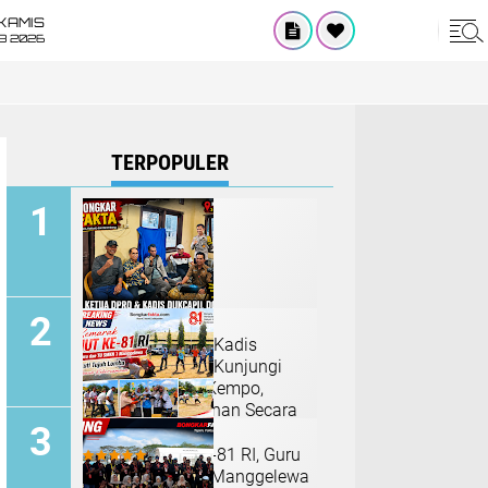
KAMIS
8 2026
TERPOPULER
Ketua DPRD dan Kadis
Dukcapil Dompu Kunjungi
ODGJ di Polsek Kempo,
Dorong Penanganan Secara
Humanis
Semarak HUT ke-81 RI, Guru
dan TU SMKN 1 Manggelewa