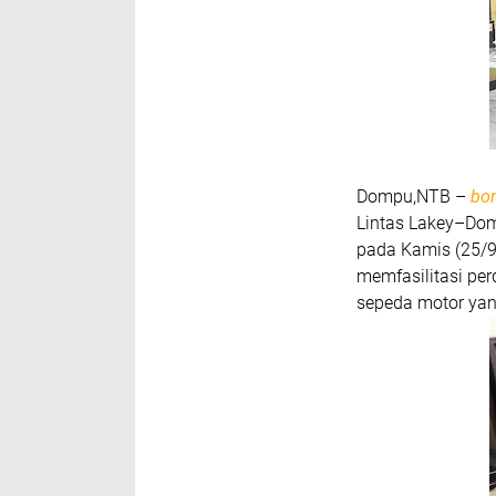
Dompu,NTB –
bo
Lintas Lakey–Do
pada Kamis (25/9
memfasilitasi pe
sepeda motor yang