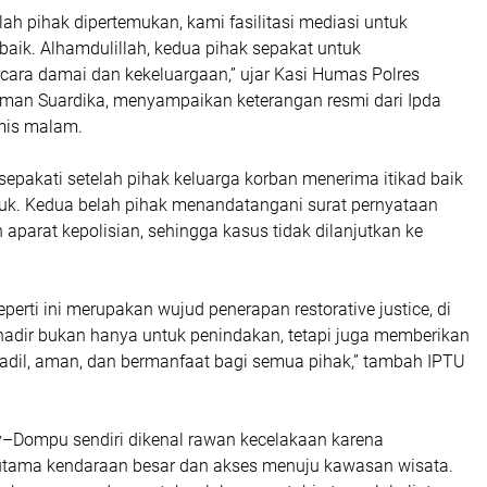
lah pihak dipertemukan, kami fasilitasi mediasi untuk
rbaik. Alhamdulillah, kedua pihak sepakat untuk
cara damai dan kekeluargaan,” ujar Kasi Humas Polres
an Suardika, menyampaikan keterangan resmi dari Ipda
mis malam.
sepakati setelah pihak keluarga korban menerima itikad baik
ruk. Kedua belah pihak menandatangani surat pernyataan
aparat kepolisian, sehingga kasus tidak dilanjutkan ke
perti ini merupakan wujud penerapan restorative justice, di
hadir bukan hanya untuk penindakan, tetapi juga memberikan
 adil, aman, dan bermanfaat bagi semua pihak,” tambah IPTU
ey–Dompu sendiri dikenal rawan kecelakaan karena
utama kendaraan besar dan akses menuju kawasan wisata.