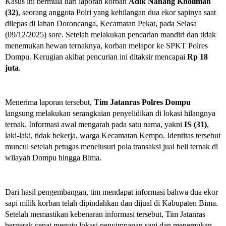
Kasus ini bermula dari laporan korban
Adik Nanang Kholiman
(32)
, seorang anggota Polri yang kehilangan dua ekor sapinya saat
dilepas di lahan Doroncanga, Kecamatan Pekat, pada Selasa
(09/12/2025) sore. Setelah melakukan pencarian mandiri dan tidak
menemukan hewan ternaknya, korban melapor ke SPKT Polres
Dompu. Kerugian akibat pencurian ini ditaksir mencapai
Rp 18
juta
.
Menerima laporan tersebut,
Tim Jatanras Polres Dompu
langsung melakukan serangkaian penyelidikan di lokasi hilangnya
ternak. Informasi awal mengarah pada satu nama, yakni
IS (31)
,
laki-laki, tidak bekerja, warga Kecamatan Kempo. Identitas tersebut
muncul setelah petugas menelusuri pola transaksi jual beli ternak di
wilayah Dompu hingga Bima.
Dari hasil pengembangan, tim mendapat informasi bahwa dua ekor
sapi milik korban telah dipindahkan dan dijual di Kabupaten Bima.
Setelah memastikan kebenaran informasi tersebut, Tim Jatanras
bergerak cepat menuju lokasi penyimpanan sapi dan menemukan