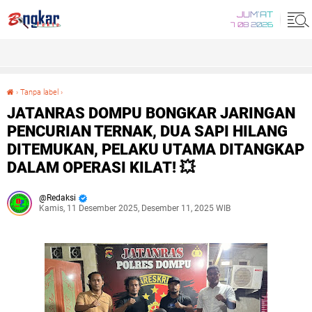
JUM'AT
7 08 2026
›
Tanpa label
›
JATANRAS DOMPU BONGKAR JARINGAN PENCURIAN TERNAK, DUA SAPI HILANG DITEMUKAN, PELAKU UTAMA DITANGKAP DALAM OPERASI KILAT! 💥
JATANRAS DOMPU BONGKAR JARINGAN
PENCURIAN TERNAK, DUA SAPI HILANG
DITEMUKAN, PELAKU UTAMA DITANGKAP
DALAM OPERASI KILAT! 💥
Redaksi
Kamis, 11 Desember 2025, Desember 11, 2025 WIB