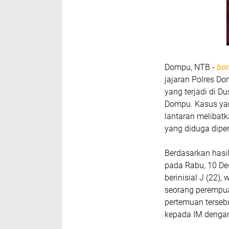
Dompu, NTB -
bo
jajaran Polres 
yang terjadi di 
Dompu. Kasus yan
lantaran melibat
yang diduga diper
Berdasarkan hasil
pada Rabu, 10 Des
berinisial J (22
seorang perempua
pertemuan terseb
kepada IM dengan