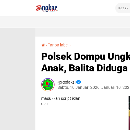
Polsek Dompu Ungkap Dugaan Perdagangan Anak, Balita Diduga Dijual Ayah Kandung
›
Tanpa label
›
Polsek Dompu Ungk
Anak, Balita Diduga
Redaksi
Sabtu, 10 Januari 2026, Januari 10, 20
masukkan script iklan
disini