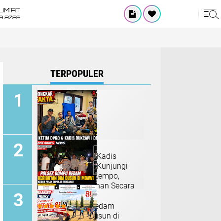
UM'AT
08 2026
TERPOPULER
Ketua DPRD dan Kadis
Dukcapil Dompu Kunjungi
ODGJ di Polsek Kempo,
Dorong Penanganan Secara
Humanis
Polsek Dompu Redam
Keributan Dua Dusun di