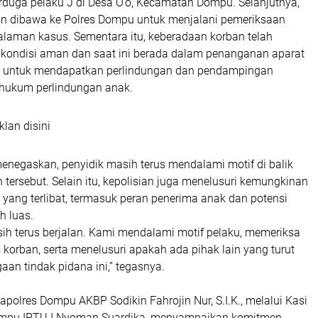
uga pelaku J di Desa O’o, Kecamatan Dompu. Selanjutnya,
n dibawa ke Polres Dompu untuk menjalani pemeriksaan
alaman kasus. Sementara itu, keberadaan korban telah
 kondisi aman dan saat ini berada dalam penanganan aparat
ait untuk mendapatkan perlindungan dan pendampingan
 hukum perlindungan anak.
klan disini
enegaskan, penyidik masih terus mendalami motif di balik
tersebut. Selain itu, kepolisian juga menelusuri kemungkinan
 yang terlibat, termasuk peran penerima anak dan potensi
h luas.
sih terus berjalan. Kami mendalami motif pelaku, memeriksa
s korban, serta menelusuri apakah ada pihak lain yang turut
gaan tindak pidana ini,” tegasnya.
Kapolres Dompu AKBP Sodikin Fahrojin Nur, S.I.K., melalui Kasi
mpu IPTU I Nyoman Suardika, menyampaikan komitmen