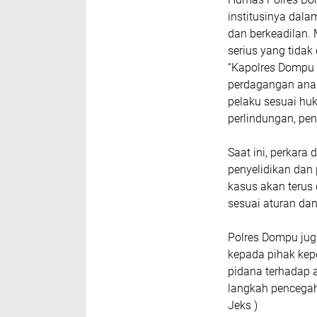
institusinya dala
dan berkeadilan.
serius yang tidak
“Kapolres Dompu
perdagangan anak
pelaku sesuai hu
perlindungan, pe
Saat ini, perkar
penyelidikan dan
kasus akan terus
sesuai aturan dan
Polres Dompu jug
kepada pihak kep
pidana terhadap a
langkah pencegah
Jeks )