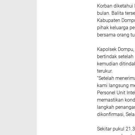
Korban diketahui 
bulan. Balita te
Kabupaten Dompu.
pihak keluarga p
bersama orang tu
Kapolsek Dompu, 
bertindak setelah
kemudian ditindak
terukur.
“Setelah menerima
kami langsung me
Personel Unit In
memastikan kondi
langkah penangana
dikonfirmasi, Sela
Sekitar pukul 21