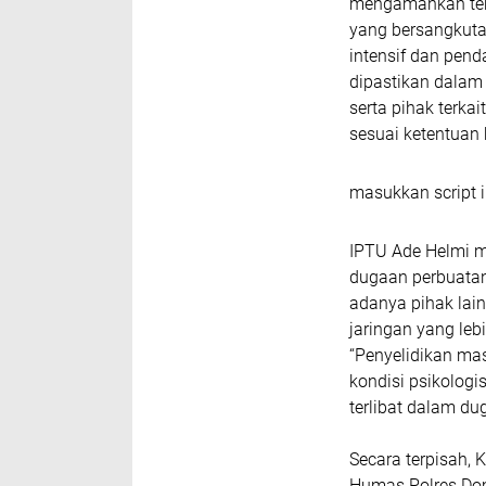
mengamankan terd
yang bersangkuta
intensif dan pend
dipastikan dalam
serta pihak terk
sesuai ketentuan
masukkan script i
IPTU Ade Helmi m
dugaan perbuatan 
adanya pihak lain
jaringan yang lebi
“Penyelidikan ma
kondisi psikologi
terlibat dalam du
Secara terpisah, 
Humas Polres Do