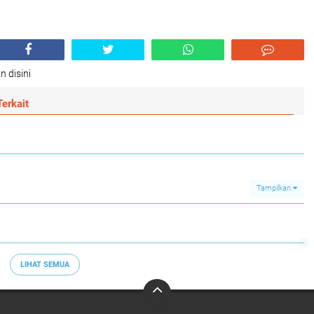
n disini
erkait
Tampilkan
LIHAT SEMUA