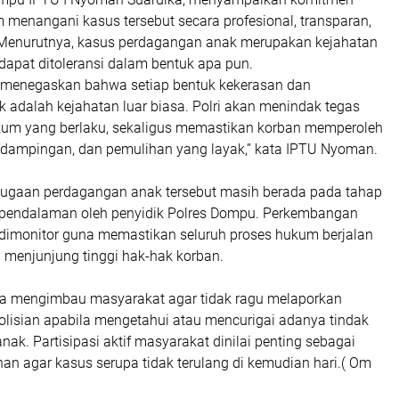
m menangani kasus tersebut secara profesional, transparan,
 Menurutnya, kasus perdagangan anak merupakan kejahatan
 dapat ditoleransi dalam bentuk apa pun.
 menegaskan bahwa setiap bentuk kekerasan dan
 adalah kejahatan luar biasa. Polri akan menindak tegas
kum yang berlaku, sekaligus memastikan korban memperoleh
ndampingan, dan pemulihan yang layak,” kata IPTU Nyoman.
a dugaan perdagangan anak tersebut masih berada pada tahap
 pendalaman oleh penyidik Polres Dompu. Perkembangan
 dimonitor guna memastikan seluruh proses hukum berjalan
 menjunjung tinggi hak-hak korban.
a mengimbau masyarakat agar tidak ragu melaporkan
olisian apabila mengetahui atau mencurigai adanya tindak
nak. Partisipasi aktif masyarakat dinilai penting sebagai
an agar kasus serupa tidak terulang di kemudian hari.( Om