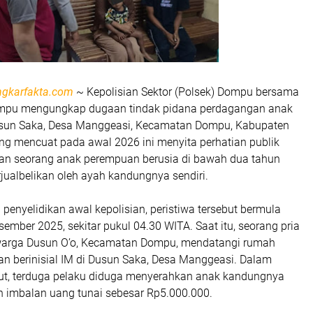
ngkarfakta.com
~ Kepolisian Sektor (Polsek) Dompu bersama
Dompu mengungkap dugaan tindak pidana perdagangan anak
Dusun Saka, Desa Manggeasi, Kecamatan Dompu, Kabupaten
g mencuat pada awal 2026 ini menyita perhatian publik
kan seorang anak perempuan berusia di bawah dua tahun
jualbelikan oleh ayah kandungnya sendiri.
 penyelidikan awal kepolisian, peristiwa tersebut bermula
ember 2025, sekitar pukul 04.30 WITA. Saat itu, seorang pria
), warga Dusun O’o, Kecamatan Dompu, mendatangi rumah
n berinisial IM di Dusun Saka, Desa Manggeasi. Dalam
ut, terduga pelaku diduga menyerahkan anak kandungnya
 imbalan uang tunai sebesar Rp5.000.000.