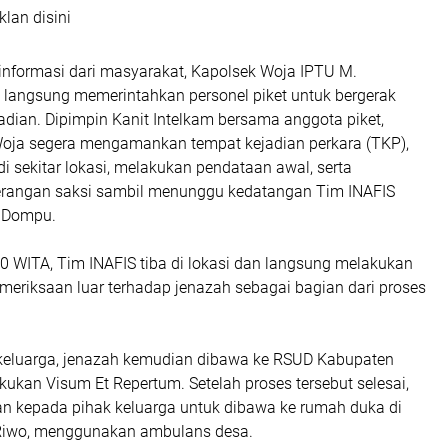
klan disini
informasi dari masyarakat,
Kapolsek Woja IPTU M.
 langsung memerintahkan personel piket untuk bergerak
adian.
Dipimpin Kanit Intelkam bersama anggota piket,
Woja segera mengamankan tempat kejadian perkara (TKP),
di sekitar lokasi, melakukan pendataan awal, serta
rangan saksi sambil menunggu kedatangan Tim INAFIS
s Dompu.
40 WITA, Tim INAFIS tiba di lokasi dan langsung melakukan
meriksaan luar terhadap jenazah sebagai bagian dari proses
keluarga, jenazah kemudian dibawa ke RSUD Kabupaten
ukan Visum Et Repertum. Setelah proses tersebut selesai,
an kepada pihak keluarga untuk dibawa ke rumah duka di
 Riwo, menggunakan ambulans desa.