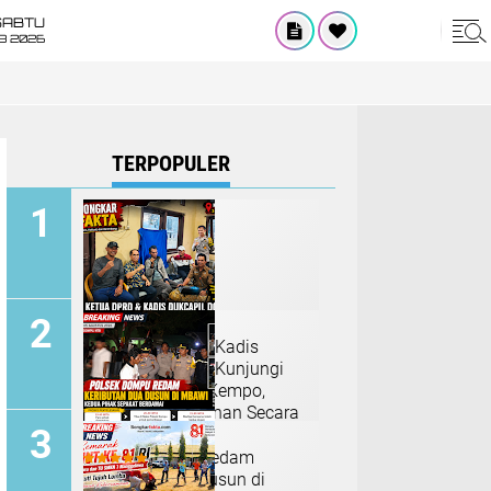
SABTU
8 2026
TERPOPULER
Ketua DPRD dan Kadis
Dukcapil Dompu Kunjungi
ODGJ di Polsek Kempo,
Dorong Penanganan Secara
Humanis
Polsek Dompu Redam
Keributan Dua Dusun di