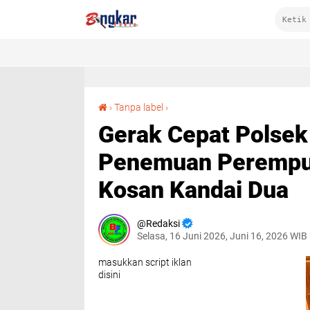
Gerak Cepat Polsek Woja Amankan TKP Penemuan Perempuan Meninggal Dunia di Kos-Kosan Kandai Dua
›
Tanpa label
›
Gerak Cepat Polse
Penemuan Perempua
Kosan Kandai Dua
Redaksi
Selasa, 16 Juni 2026, Juni 16, 2026 WIB
masukkan script iklan
disini