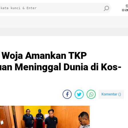
8 0
k Woja Amankan TKP
n Meninggal Dunia di Kos-
Komentar (
)