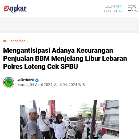
JUM'AT
7 08 2026
›
Tanpa label
›
Mengantisipasi Adanya Kecurangan Penjualan BBM Menjelang Libur Lebaran Polres Loteng Cek SPBU
Mengantisipasi Adanya Kecurangan
Penjualan BBM Menjelang Libur Lebaran
Polres Loteng Cek SPBU
Redaksi
Kamis, 04 April 2024, April 04, 2024 WIB