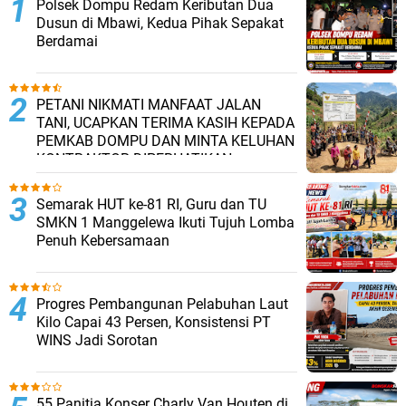
Polsek Dompu Redam Keributan Dua
Dusun di Mbawi, Kedua Pihak Sepakat
Berdamai
PETANI NIKMATI MANFAAT JALAN
TANI, UCAPKAN TERIMA KASIH KEPADA
PEMKAB DOMPU DAN MINTA KELUHAN
KONTRAKTOR DIPERHATIKAN.
Semarak HUT ke-81 RI, Guru dan TU
SMKN 1 Manggelewa Ikuti Tujuh Lomba
Penuh Kebersamaan
Progres Pembangunan Pelabuhan Laut
Kilo Capai 43 Persen, Konsistensi PT
WINS Jadi Sorotan
55 Panitia Konser Charly Van Houten di