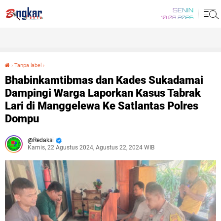
SENIN
10 08 2026
›
Tanpa label
›
Bhabinkamtibmas dan Kades Sukadamai Dampingi Warga Laporkan Kasus Tabrak Lari di Manggelewa Ke Satlantas Polres Dompu
Bhabinkamtibmas dan Kades Sukadamai
Dampingi Warga Laporkan Kasus Tabrak
Lari di Manggelewa Ke Satlantas Polres
Dompu
Redaksi
Kamis, 22 Agustus 2024, Agustus 22, 2024 WIB