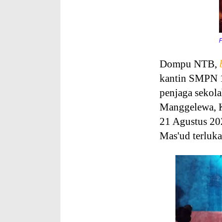
F
Dompu NTB,
kantin SMPN 1
penjaga sekola
Manggelewa, K
21 Agustus 20
Mas'ud terluk