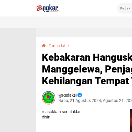
Kebakaran Hanguskan Kantin SMPN 1 Manggelewa, Penjaga Sekolah dan Keluarga Kehilangan Tempat Tinggal
›
Tanpa label
›
Kebakaran Hangusk
Manggelewa, Penja
Kehilangan Tempat 
Redaksi
Rabu, 21 Agustus 2024, Agustus 21, 20
masukkan script iklan
disini