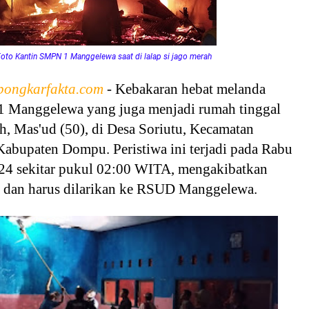
oto Kantin SMPN 1 Manggelewa saat di lalap si jago merah
bongkarfakta.com
- Kebakaran hebat melanda
 Manggelewa yang juga menjadi rumah tinggal
h, Mas'ud (50), di Desa Soriutu, Kecamatan
abupaten Dompu. Peristiwa ini terjadi pada Rabu
24 sekitar pukul 02:00 WITA, mengakibatkan
a dan harus dilarikan ke RSUD Manggelewa.