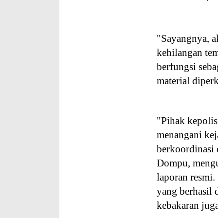
"Sayangnya, ak
kehilangan te
berfungsi seba
material dipe
"Pihak kepolis
menangani kej
berkoordinasi
Dompu, mengum
laporan resmi.
yang berhasil 
kebakaran juga