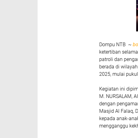
Dompu NTB ~
bo
ketertiban selam
patroli dan peng
berada di wilaya
2025, mulai pukul
Kegiatan ini dipi
M. NURSALAM, AIP
dengan pengamana
Masjid Al Falaq,
kepada anak-anak
mengganggu kekh