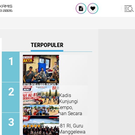
KAMIS
8 2026
TERPOPULER
Ketua DPRD dan Kadis
Dukcapil Dompu Kunjungi
ODGJ di Polsek Kempo,
Dorong Penanganan Secara
Humanis
Semarak HUT ke-81 RI, Guru
dan TU SMKN 1 Manggelewa