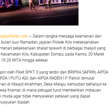
ngkarfakta.com
~ Dalam rangka menjaga keamanan dan
a bulan suci Ramadan, jajaran Polsek Kilo melaksanakan
amanan pelaksanaan shalat tarawih di berbagai masjid yang
h Kecamatan Kilo, Kabupaten Dompu, pada Kamis, 20 Maret
 19.20 WITA hingga selesai.
mpin oleh Piket SPKT 3 yang terdiri dari BRIPKA SAFRIN, AIPDA
DA I PUTU ADI, dan AIPDA RADEN I.P. Patroli dimulai
n di Masjid Arrahman, Desa Malaju, kemudian berlanjut ke
 Desa Kramat, di mana petugas turut memberikan imbauan
 muda agar tidak menyalakan petasan yang dapat
usyukan ibadah.