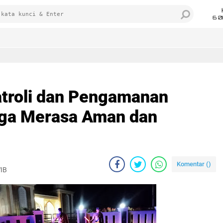
6 0
atroli dan Pengamanan
rga Merasa Aman dan
Komentar (
)
WIB