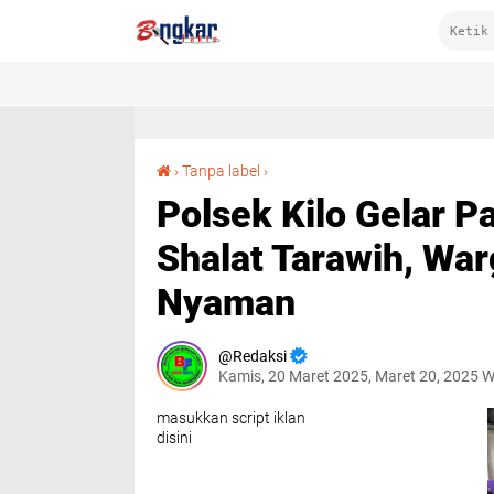
Polsek Kilo Gelar Patroli dan Pengamanan Shalat Tarawih, Warga Merasa Aman dan Nyaman
›
Tanpa label
›
Polsek Kilo Gelar P
Shalat Tarawih, Wa
Nyaman
Redaksi
Kamis, 20 Maret 2025, Maret 20, 2025 
masukkan script iklan
disini