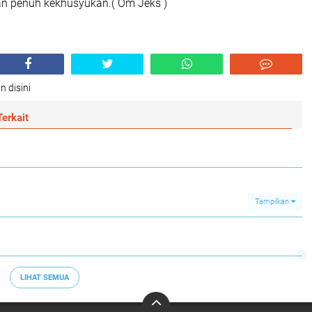
n penuh kekhusyukan.( Om Jeks )
n disini
erkait
Tampilkan
LIHAT SEMUA