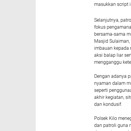
masukkan script i
Selanjutnya, patr
fokus pengamanan
bersama-sama men
Masjid Sulaiman,
imbauan kepada m
aksi balap liar s
mengganggu kete
Dengan adanya pa
nyaman dalam men
seperti penggunaa
akhir kegiatan, s
dan kondusif.
Polsek Kilo men
dan patroli guna