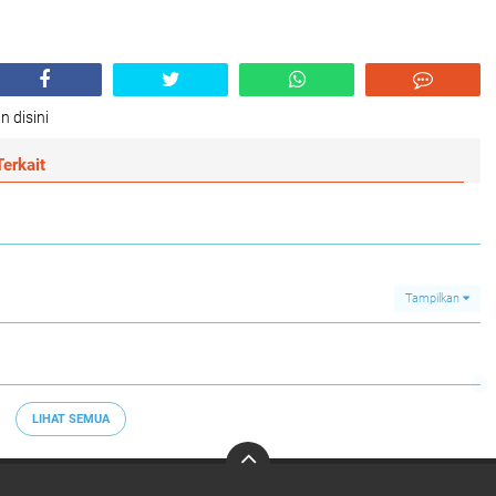
n disini
erkait
Tampilkan
LIHAT SEMUA