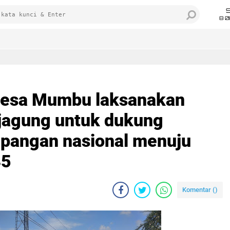
8 0
esa Mumbu laksanakan
jagung untuk dukung
pangan nasional menuju
45
Komentar (
)