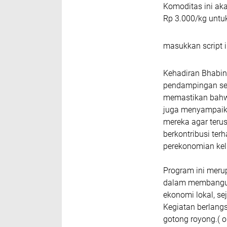
Komoditas ini ak
Rp 3.000/kg untuk
masukkan script i
Kehadiran Bhabin
pendampingan ser
memastikan bahwa 
juga menyampaik
mereka agar teru
berkontribusi ter
perekonomian kel
Program ini merup
dalam membangun
ekonomi lokal, se
Kegiatan berlang
gotong royong.( 