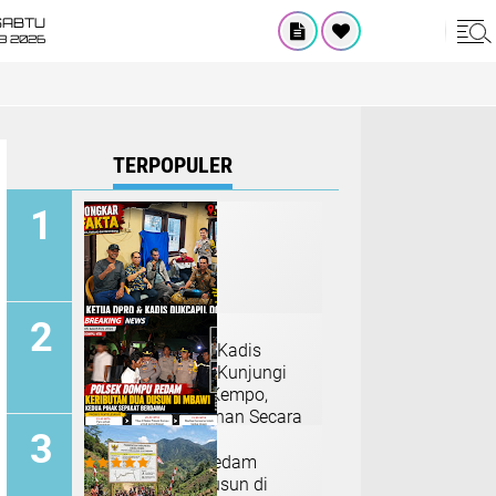
SABTU
8 2026
TERPOPULER
Ketua DPRD dan Kadis
Dukcapil Dompu Kunjungi
ODGJ di Polsek Kempo,
Dorong Penanganan Secara
Humanis
Polsek Dompu Redam
Keributan Dua Dusun di