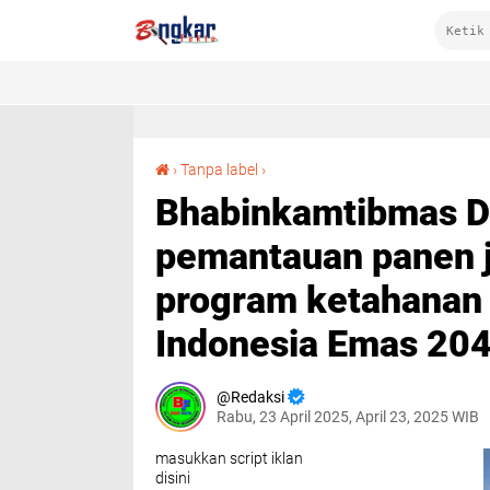
Bhabinkamtibmas Desa Mumbu laksanakan pemantauan panen jagung untuk dukung program ketahanan pangan nasional menuju Indonesia Emas 2045
›
Tanpa label
›
Bhabinkamtibmas D
pemantauan panen 
program ketahanan 
Indonesia Emas 20
Redaksi
Rabu, 23 April 2025, April 23, 2025 WIB
masukkan script iklan
disini