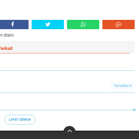
n disini
erkait
Tampilkan
LIHAT SEMUA