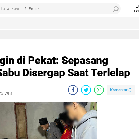
J
7 
gin di Pekat: Sepasang
abu Disergap Saat Terlelap
Komentar (
)
25 WIB