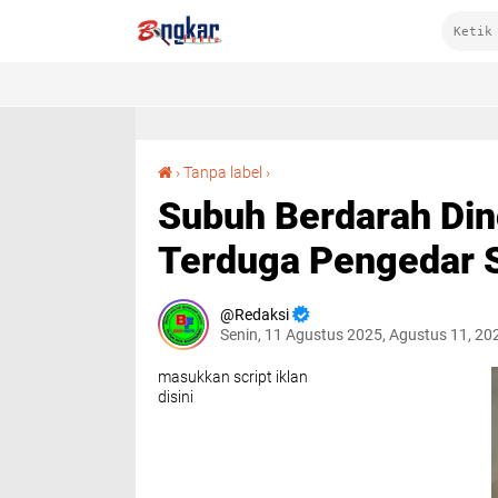
Subuh Berdarah Dingin di Pekat: Sepasang Terduga Pengedar Sabu Disergap Saat Terlelap
›
Tanpa label
›
Subuh Berdarah Din
Terduga Pengedar S
Redaksi
Senin, 11 Agustus 2025, Agustus 11, 20
masukkan script iklan
disini