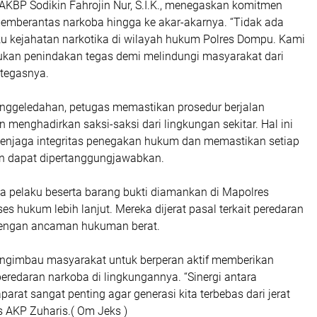
AKBP Sodikin Fahrojin Nur, S.I.K., menegaskan komitmen
emberantas narkoba hingga ke akar-akarnya. “Tidak ada
ku kejahatan narkotika di wilayah hukum Polres Dompu. Kami
ukan penindakan tegas demi melindungi masyarakat dari
 tegasnya.
nggeledahan, petugas memastikan prosedur berjalan
 menghadirkan saksi-saksi dari lingkungan sekitar. Hal ini
enjaga integritas penegakan hukum dan memastikan setiap
an dapat dipertanggungjawabkan.
ga pelaku beserta barang bukti diamankan di Mapolres
s hukum lebih lanjut. Mereka dijerat pasal terkait peredaran
dengan ancaman hukuman berat.
ngimbau masyarakat untuk berperan aktif memberikan
 peredaran narkoba di lingkungannya. “Sinergi antara
arat sangat penting agar generasi kita terbebas dari jerat
s AKP Zuharis.( Om Jeks )