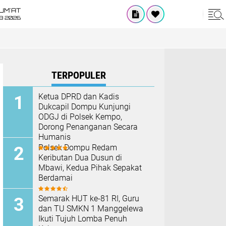
UM'AT
08 2026
TERPOPULER
Ketua DPRD dan Kadis
Dukcapil Dompu Kunjungi
ODGJ di Polsek Kempo,
Dorong Penanganan Secara
Humanis
Polsek Dompu Redam
Keributan Dua Dusun di
Mbawi, Kedua Pihak Sepakat
Berdamai
Semarak HUT ke-81 RI, Guru
dan TU SMKN 1 Manggelewa
Ikuti Tujuh Lomba Penuh