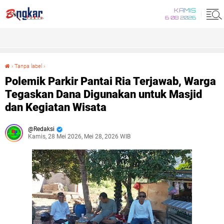
KAMIS
6 08 2026
›
Tanpa label
›
Polemik Parkir Pantai Ria Terjawab, Warga Tegaskan Dana Digunakan untuk Masjid dan Kegiatan Wisata
Polemik Parkir Pantai Ria Terjawab, Warga
Tegaskan Dana Digunakan untuk Masjid
dan Kegiatan Wisata
Redaksi
Kamis, 28 Mei 2026, Mei 28, 2026 WIB